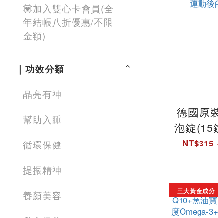
💟加入雙心卡會員(全
年結帳八折優惠/不限
金額)
｜功效分類
晶亮有神
德國原裝
幫助入睡
泡錠(15
檸檬口味
NT$315 
循環保健
｜德國
提振精神
錠 - 
方直營店
三大黃金成分
養顏美容
運動後