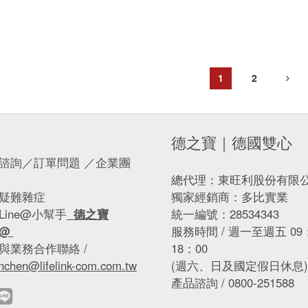
(德國雙心)
方直營店(德國雙心)
1
2
德之寶｜德國雙心
諮詢／訂單問題 ／企業團
總代理：東旺利股份有限
疑難雜症
獨家經銷商：多比實業
Line@小幫手
德之寶
統一編號：28534343
e@
服務時間 / 週一至週五 09：
與業務合作聯絡 /
18：00
nchen@lifelink-com.com.tw
(週六、日及國定假日休息)
產品諮詢 / 0800-251588