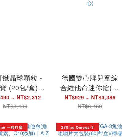
妍鐵晶球顆粒 -
德國雙心牌兒童綜
寶 (20包/盒)｜
合維他命迷你錠(20
之寶台灣官方直
包/盒)(專為兒童設
490 ~ NT$2,312
NT$929 ~ NT$4,386
店(德國雙心)
計)｜德之寶台灣官
NT$3,400
NT$6,450
方(德國雙心)
n one 一粒打底
270mg Omega-3