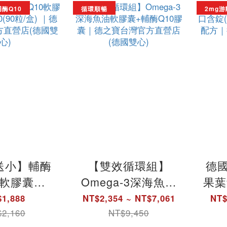
輔酶Q10
循環順暢
2mg
送小】輔酶
【雙效循環組】
德
0軟膠囊
Omega-3深海魚油
果葉
Q10(90粒/
軟膠囊+輔酶Q10膠
錠/
1,888
NT$2,354 ~ NT$7,061
NT$
德之寶台灣官
囊｜德之寶台灣官
配
2,160
NT$9,450