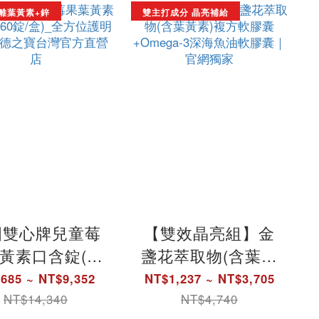
游離葉黃素+鋅
雙主打成分 晶亮補給
國雙心牌兒童莓
【雙效晶亮組】金
黃素口含錠(60
盞花萃取物(含葉黃
盒)_全方位護明
素)複方軟膠囊
685 ~ NT$9,352
NT$1,237 ~ NT$3,705
方｜德之寶台灣
+Omega-3深海魚油
NT$14,340
NT$4,740