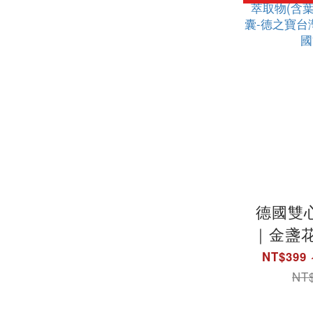
國
德國雙
｜金盞花
葉黃素)
NT$399 
德之寶
NT$
營店(