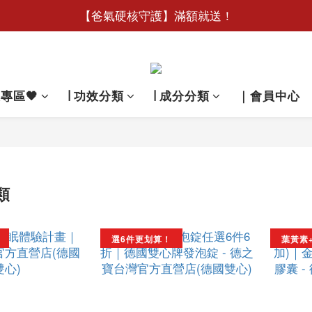
🧧【新客限定】加入德之寶Line好友領188元優惠券
【爸氣硬核守護】滿額就送！
🧧【新客限定】加入德之寶Line好友領188元優惠券
惠專區🖤
∣ 功效分類
∣ 成分分類
｜會員中心
類
選6件更划算！
葉黃素