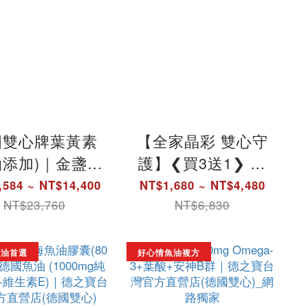
國雙心牌葉黃素
【全家晶彩 雙心守
油添加)｜金盞花
護】❮買3送1❯ 德
取物日夜複方膠
國雙心牌葉黃素複
,584 ~ NT$14,400
NT$1,680 ~ NT$4,480
- 德之寶(60粒
方膠囊｜德之寶台
NT$23,760
NT$6,830
_德國原裝進口
灣官方直營店(德國
雙心)
魚油首選
好心情魚油複方