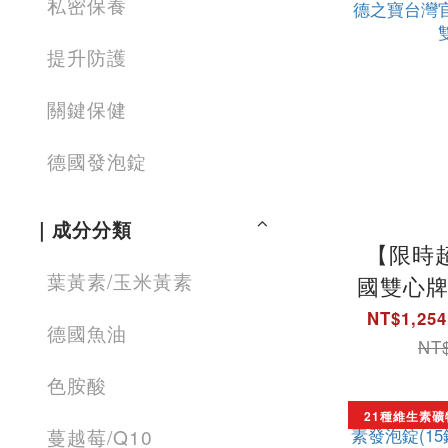
私密保養
提升防護
關鍵保健
德國發泡錠
｜成分分類
【限時
葉黃素/玉米黃素
國雙心牌
寶(60粒
NT$1,254
德國魚油
度Omeg
NT$
環動力
色胺酸
灣官方直
21種維生素礦
蔓越莓/Q10