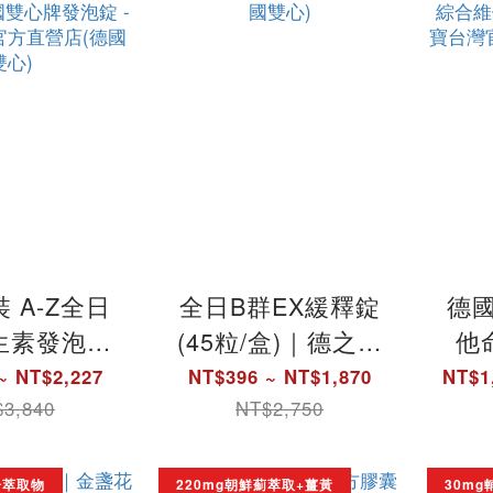
 A-Z全日
全日B群EX緩釋錠
德
生素發泡錠
(45粒/盒)｜德之寶
他
支)_百香果柳
台灣官方直營店(德
素、Q
~ NT$2,227
NT$396 ~ NT$1,870
NT$1
｜德國雙心
國雙心)
綜合
3,840
NT$2,750
 - 德之寶
盒)
直營店(德
方直
子萃取物
220mg朝鮮薊萃取+薑黃
30mg