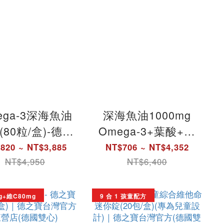
ega-3深海魚油
深海魚油1000mg
(80粒/盒)-德國
Omega-3+葉酸+安
 (1000mg純淨
神B群｜德之寶台灣
820 ~ NT$3,885
NT$706 ~ NT$4,352
+維生素E)｜德
官方直營店(德國雙
NT$4,950
NT$6,400
寶台灣官方直營
心)_網路獨家
店(德國雙心)
g+維C80mg
9 合 1 孩童配方