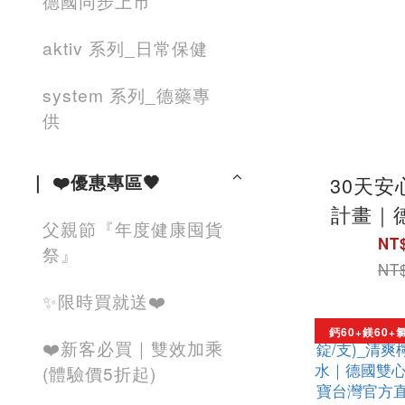
德國同步上市
aktiv 系列_日常保健
system 系列_德藥專
供
｜ ❤️優惠專區🖤
30天安
計畫｜
父親節『年度健康囤貨
官方直營
NT$
祭』
NT$
✨限時買就送❤️
鈣60+鎂60+氯
❤️新客必買｜雙效加乘
(體驗價5折起)