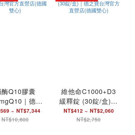
方(德國雙心)
輔酶Q10膠囊
維他命C1000+D3
0mgQ10｜德之
緩釋錠 (30錠/盒)｜
台灣官方直營店
德之寶台灣官方直
569 ~ NT$7,344
NT$412 ~ NT$2,060
(德國雙心)
營店(德國雙心)
NT$10,800
NT$2,750