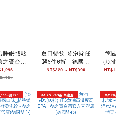
心睡眠體驗
夏日暢飲 發泡錠任
德
德之寶台灣
選6件6折｜德國雙
(魚
店(德國雙
心牌發泡錠 - 德之
萃
1,296
NT$320 ~ NT$390
NT$1
心)
寶台灣官方直營店
囊 
2,160
(德國雙心)
裝)
300+鈉195
84.9% rTG型 高濃度
高CP