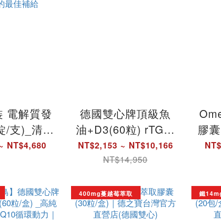
 電解質發
德國雙心牌頂級魚
Om
錠/支)_清爽
油+D3(60粒) rTG魚
膠囊
_精準鎖水
油高濃度高EPA｜德
魚油
~ NT$4,680
NT$2,153 ~ NT$10,166
NT$
雙心牌發泡
之寶台灣官方直營
魚油
NT$14,950
德之寶台灣官
店(德國雙心)
之
(德國雙心)
400mg蔓越莓萃取
鐵14m
的最佳補給