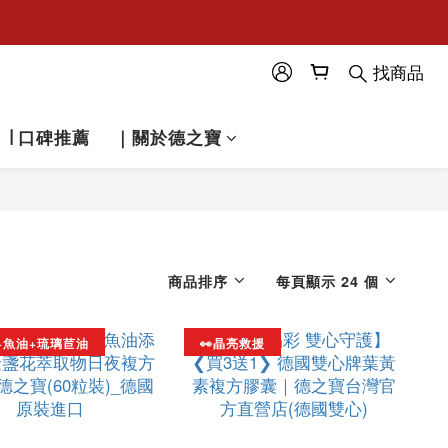
找商品
∣ 口碑推薦
｜關於德之寶
商品排序
每頁顯示 24 個
+魚油+琉璃苣油
👀晶亮救援