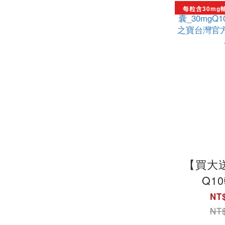
每粒含30mg
【買大
Q1
_30mg
NT$
盒) ｜
NT$