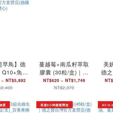
超早鳥】德
蔓越莓+南瓜籽萃取
美
 Q10+魚油
膠囊 (30粒/盒)｜德
德之
/盒) _高純
之寶台灣官方直營
德
 ~ NT$5,892
NT$620 ~ NT$1,749
NT$
a-3+Q10循
店(德國雙心)
營
9,400
NT$2,370
｜德之寶台
營店(德國
物質
長達8小時緩慢釋放
All i
雙心)