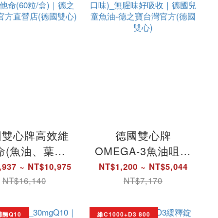
國雙心牌高效維
德國雙心牌
命(魚油、葉黃
OMEGA-3魚油咀嚼
10添加)｜A-Z
片大包裝(60片/盒)
,937 ~ NT$10,975
NT$1,200 ~ NT$5,044
維他命(60粒/
(檸檬口味)_無腥味
NT$16,140
NT$7,170
｜德之寶台灣官
好吸收｜德國兒童
營店(德國雙心)
魚油-德之寶台灣官
輔酶Q10
維C1000+D3 800