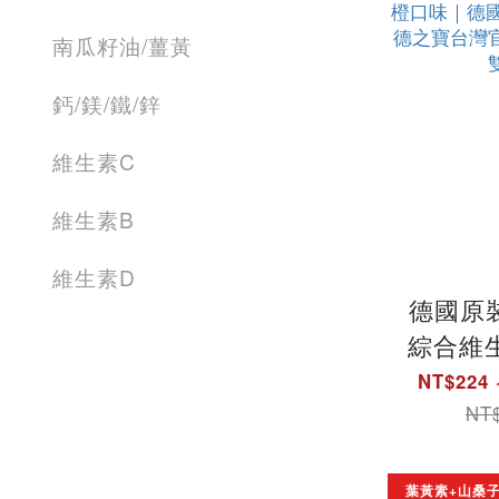
南瓜籽油/薑黃
鈣/鎂/鐵/鋅
維生素C
維生素B
維生素D
德國原裝
綜合維
(15錠/
NT$224 
橙口味
NT$
牌發泡錠
台灣官方
葉黃素+山桑