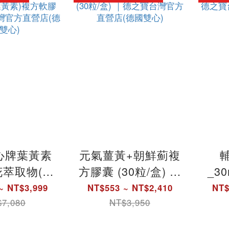
雙心)
心牌葉黃素
元氣薑黃+朝鮮薊複
萃取物(含
方膠囊 (30粒/盒) ｜
_3
複方軟膠囊-
德之寶台灣官方直
寶
~ NT$3,999
NT$553 ~ NT$2,410
NT$
台灣官方直
營店(德國雙心)
7,080
NT$3,950
德國雙心)