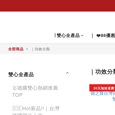
∣ 雙心全產品
｜ ❤️88優
｜功效分類
全部商品
｜功效分
雙心全產品
🥇德國雙心熱銷推薦
30天無效退費
TOP
🇩🇪Hot新品!!｜台灣