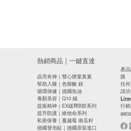
方直營店
熱銷商品｜一鍵直達
產品
晶亮有神｜雙心牌葉黃素
購
幫助入睡｜色胺酸 鎂
任何
循環保健｜德國魚油
請洽
養顏美容｜Q10 鐵
Lin
提振精神｜EX緩釋B群系列
行銷
提升防護｜維他命系列
aaro
私密保養｜蔓越莓 南瓜籽
德國發泡錠｜德國原裝進口