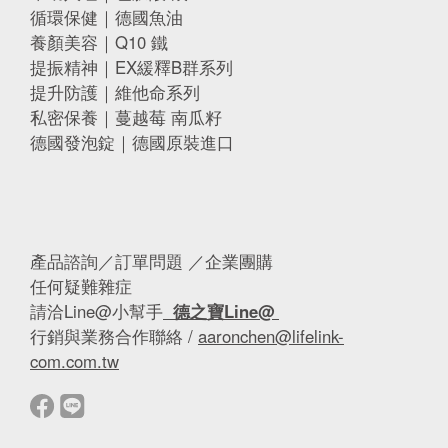
循環保健｜德國魚油
養顏美容｜Q10 鐵
提振精神｜EX緩釋B群系列
提升防護｜維他命系列
私密保養｜蔓越莓 南瓜籽
德國發泡錠｜德國原裝進口
產品諮詢／訂單問題 ／企業團購
任何疑難雜症
請洽Line@小幫手
德之寶Line@
行銷與業務合作聯絡 /
aaronchen@lifelink-
com.com.tw