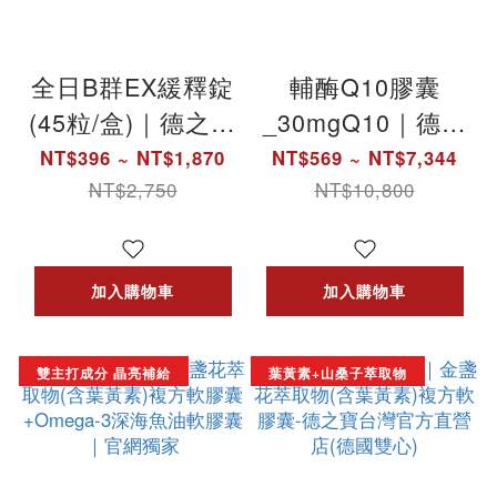
全日B群EX緩釋錠
輔酶Q10膠囊
(45粒/盒)｜德之寶
_30mgQ10｜德之
台灣官方直營店
寶台灣官方直營店
NT$396 ~ NT$1,870
NT$569 ~ NT$7,344
(德國雙心)
(德國雙心)
NT$2,750
NT$10,800
加入購物車
加入購物車
雙主打成分 晶亮補給
葉黃素+山桑子萃取物