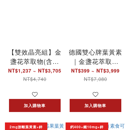
【雙效晶亮組】金
德國雙心牌葉黃素
盞花萃取物(含葉
｜金盞花萃取物
黃素)複方軟膠囊
(含葉黃素)複方軟
NT$1,237 ~ NT$3,705
NT$399 ~ NT$3,999
+Omega-3深海魚
膠囊-德之寶台灣
NT$4,740
NT$7,080
油軟膠囊｜官網獨
官方直營店(德國
家
雙心)
加入購物車
加入購物車
2mg游離葉黃素+鋅
鈣400+鐵10mg+鋅