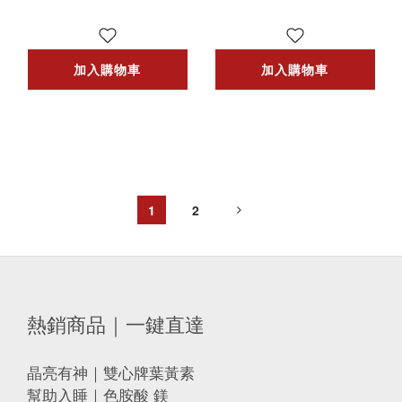
官方直營店(德國
雙心)
加入購物車
加入購物車
1
2
熱銷商品｜一鍵直達
晶亮有神｜雙心牌葉黃素
幫助入睡｜色胺酸 鎂