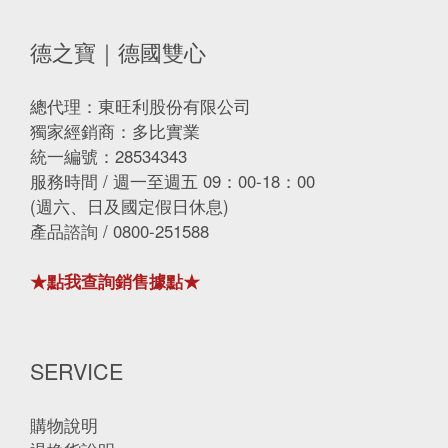
德之寶｜德國雙心
總代理：東旺利股份有限公司
獨家經銷商：多比實業
統一編號：28534343
服務時間 / 週一至週五 09：00-18：00
(週六、日及國定假日休息)
產品諮詢 / 0800-251588
★點我查詢銷售據點★
SERVICE
購物說明