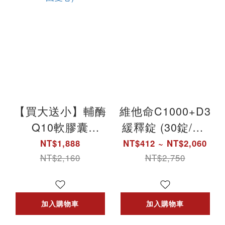
【買大送小】輔酶
維他命C1000+D3
Q10軟膠囊
緩釋錠 (30錠/盒)
_30mgQ10(90粒/
｜德之寶台灣官方
NT$1,888
NT$412 ~ NT$2,060
盒) ｜德之寶台灣
直營店(德國雙心)
NT$2,160
NT$2,750
官方直營店(德國
雙心)
加入購物車
加入購物車