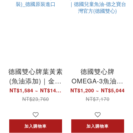
德國雙心牌葉黃素
德國雙心牌
(魚油添加)｜金盞
OMEGA-3魚油咀
花萃取物日夜複方
嚼片大包裝(60片/
NT$1,584 ~ NT$14...
NT$1,200 ~ NT$5,044
膠囊 - 德之寶(60
盒)(檸檬口味)_無
NT$23,760
NT$7,170
粒裝)_德國原裝進
腥味好吸收｜德國
口
兒童魚油-德之寶
加入購物車
加入購物車
台灣官方(德國雙