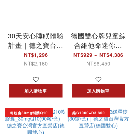
30天安心睡眠體驗
德國雙心牌兒童綜
計畫｜德之寶台灣
合維他命迷你錠
官方直營店(德國
(20包/盒)(專為兒
NT$1,296
NT$929 ~ NT$4,386
雙心)
童設計)｜德之寶
NT$2,160
NT$6,450
台灣官方(德國雙
心)
加入購物車
加入購物車
每粒含30mg輔酶Q10
維C1000+D3 800