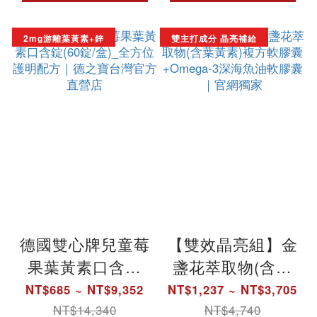
2mg游離葉黃素+鋅
雙主打成分 晶亮補給
德國雙心牌兒童莓
【雙效晶亮組】金
果葉黃素口含錠
盞花萃取物(含葉
(60錠/盒)_全方位
黃素)複方軟膠囊
NT$685 ~ NT$9,352
NT$1,237 ~ NT$3,705
護明配方｜德之寶
+Omega-3深海魚
NT$14,340
NT$4,740