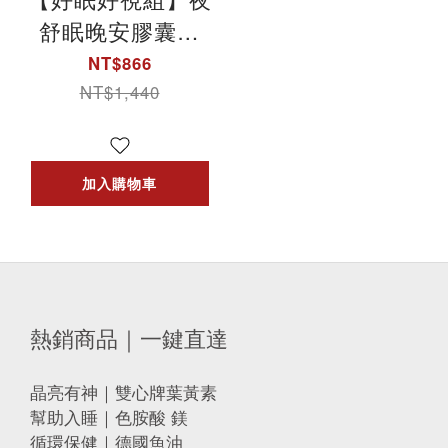
舒眠晚安膠囊蔓
+金盞花萃取物(含
NT$866
葉黃素)複方軟膠
NT$1,440
囊｜德之寶台灣官
方直營店(德國雙
加入購物車
心)
熱銷商品｜一鍵直達
晶亮有神｜雙心牌葉黃素
幫助入睡｜色胺酸 鎂
循環保健｜德國魚油