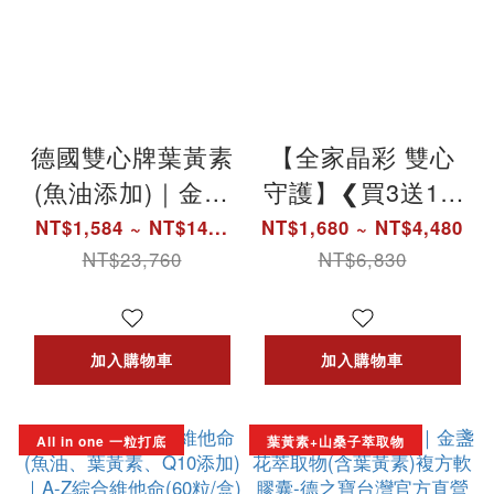
德國雙心牌葉黃素
【全家晶彩 雙心
(魚油添加)｜金盞
守護】❮買3送1❯
花萃取物日夜複方
德國雙心牌葉黃素
NT$1,584 ~ NT$14...
NT$1,680 ~ NT$4,480
膠囊 - 德之寶(60
複方膠囊｜德之寶
NT$23,760
NT$6,830
粒裝)_德國原裝進
台灣官方直營店
口
(德國雙心)
加入購物車
加入購物車
All in one 一粒打底
葉黃素+山桑子萃取物