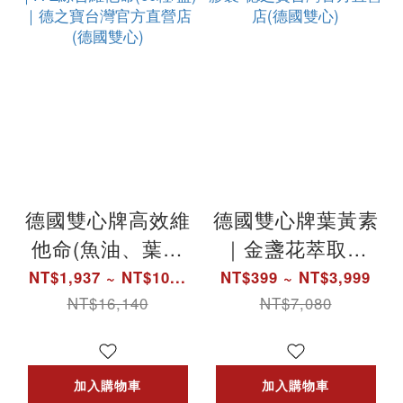
德國雙心牌高效維
德國雙心牌葉黃素
他命(魚油、葉黃
｜金盞花萃取物
素、Q10添加)｜A-
(含葉黃素)複方軟
NT$1,937 ~ NT$10...
NT$399 ~ NT$3,999
Z綜合維他命(60
膠囊-德之寶台灣
NT$16,140
NT$7,080
粒/盒)｜德之寶台
官方直營店(德國
灣官方直營店(德
雙心)
加入購物車
加入購物車
國雙心)