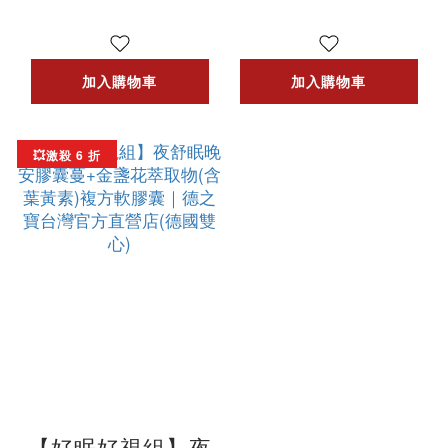
台灣官方直營店
油軟膠囊｜官網獨
家
加入購物車
加入購物車
💥激殺 6 折
【好眠好視組】夜