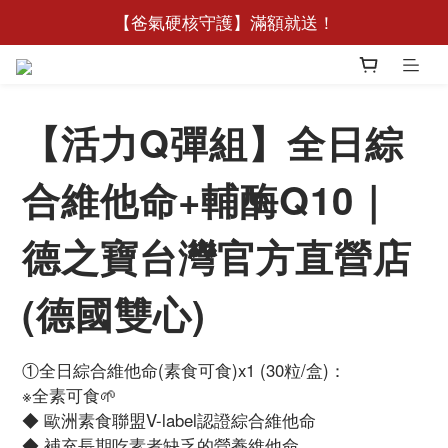
🧧【新客限定】加入德之寶Line好友領188元優惠券
🧧【新客限定】加入德之寶Line好友領188元優惠券
🌜一覺到天亮！晚安膠囊買❶送❶❗
【爸氣硬核守護】滿額就送！
【活力Q彈組】全日綜
🧧【新客限定】加入德之寶Line好友領188元優惠券
合維他命+輔酶Q10｜
德之寶台灣官方直營店
(德國雙心)
①全日綜合維他命(素食可食)x1 (30粒/盒)：
※全素可食🌱
◆ 歐洲素食聯盟V-label認證綜合維他命
◆ 補充長期吃素者缺乏的營養維他命