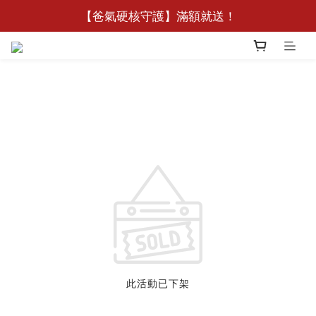
🧧【新客限定】加入德之寶Line好友領188元優惠券
【爸氣硬核守護】滿額就送！
🧧【新客限定】加入德之寶Line好友領188元優惠券
此活動已下架