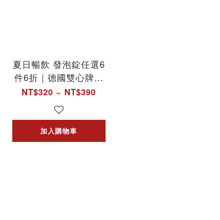
夏日暢飲 發泡錠任選6
件6折｜德國雙心牌發
泡錠 - 德之寶台灣官方
NT$320 ~ NT$390
直營店(德國雙心)
加入購物車