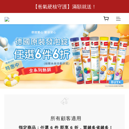
🧧【新客限定】加入德之寶Line好友領188元優惠券
【爸氣硬核守護】滿額就送！
🧧【新客限定】加入德之寶Line好友領188元優惠券
所有顧客適用
指定商品：任選 6 件 即享 6 折，買越多省越多！